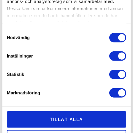
annons- och analysföretag som vi samarbetar med.
Mors Dag
Dessa kan i sin tur kombinera informationen med annan
Öppettider
information som du har tillhandahållit eller som de har
Terrassen
samlat in när du har använt deras tjänster.
Skärgården
Samtyckesval
Sommar
Nödvändig
Golfpaket
Öppettider & Information
Översiktskarta
Inställningar
Sol Grill & Spa
Sommaraktiviteter
Statistik
Sommarpaket
Sommarpaket
Sommarspecial
Marknadsföring
Terrassen
Terrassen
Sommarpaket
Sommartävling
TILLÅT ALLA
Spa