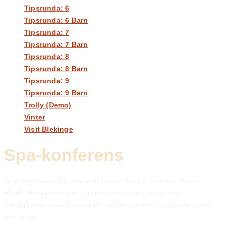
Tipsrunda: 6
Tipsrunda: 6 Barn
Tipsrunda: 7
Tipsrunda: 7 Barn
Tipsrunda: 8
Tipsrunda: 8 Barn
Tipsrunda: 9
Tipsrunda: 9 Barn
Trolly (Demo)
Vinter
Visit Blekinge
Spa-konferens
Ta er konferensupplevelse till nästa nivå på Ronneby Brunn
Hotell. Här kombinerar vi produktiva arbetsmöten med
avkopplande spa-upplevelser, perfekt för att förnya både sinne
och kropp.