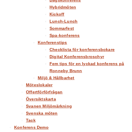
Dagskonferens
Hybridmöten
Kickoff
Lunch-Lunch
Sommarfest
Spa-konferens
Konferenstips
Checklista för konferensbokare
Digital Konferensbroschyr
Fem tips för en lyckad konferens på
Ronneby Brunn
Miljö & Hållbarhet
Möteslokaler
Offertförförfrågan
Översiktskarta
Svanen Miljömärkning
Svenska möten
Tack
Konferens Demo