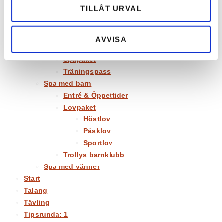
Spa
TILLÅT URVAL
Behandlingar
Entré & Öppettider
Evenemang
AVVISA
Friskvård
Spapaket
Träningspass
Spa med barn
Entré & Öppettider
Lovpaket
Höstlov
Påsklov
Sportlov
Trollys barnklubb
Spa med vänner
Start
Talang
Tävling
Tipsrunda: 1