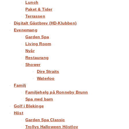
Lunch
Paket & Tider
Terrassen
Digitalt Gästbrev (HD-Klubben)
Evenemang
Garden Spa
Living Room
Nyår
Restaurang
Shower
Dire Straits
Waterloo
Familj
Familjehelg på Ronneby Brunn
Spa med barn
Golf i Blekinge
Höst
Garden Spa Classic
Trollys Halloween Höstlov