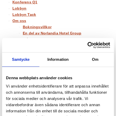
Konferens Q1
Lobbyn
Lobbyn Tack
Om oss
Bokningsvillkor
En del av Norlandia Hotel Group
Frågor och Svar
Galleri
GDPR
Historia
Samtycke
Information
Om
Kontaktpersoner
Kontaktuppgifter
Lediga tjänster
Denna webbplats använder cookies
Restaurang
Vi använder enhetsidentifierare för att anpassa innehållet
Barception
och annonserna till användarna, tillhandahålla funktioner
Brunnsrestaurangen
för sociala medier och analysera vår trafik. Vi
Dagens Lunch
vidarebefordrar även sådana identifierare och annan
Frukostbuffé
information från din enhet till de sociala medier och
Living Room