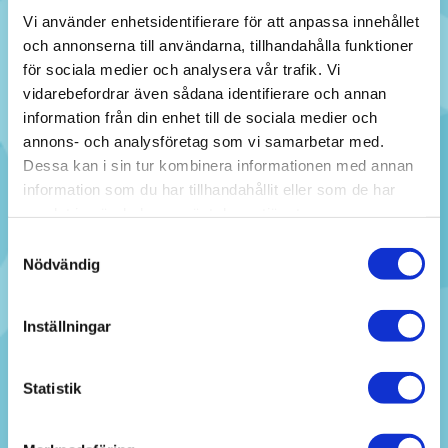
torrbastu jacuzzi & avkopplande fotbad
Vi använder enhetsidentifierare för att anpassa innehållet
och annonserna till användarna, tillhandahålla funktioner
Relaxytor inne & ute för lugna stunder mellan
för sociala medier och analysera vår trafik. Vi
dopp
vidarebefordrar även sådana identifierare och annan
Kväll på Terrassen med grilltallrik, afterpool med
information från din enhet till de sociala medier och
livemusik
annons- och analysföretag som vi samarbetar med.
Dessa kan i sin tur kombinera informationen med annan
Shuffleboard, biljard & spelmaskiner för alla
information som du har tillhandahållit eller som de har
åldrar
samlat in när du har använt deras tjänster.
Brunnsparkens blomstrande stigar och
Samtyckesval
trädgårdsrum
Nödvändig
Padelbanor precis vid hotellet (boka i
receptionen)
Inställningar
Minigolf direkt vid utomhusbadet
Statistik
Cykel & elcykel att hyra – rulla mot skärgården
Golf på Ronneby GK – bara 5 minuters promenad