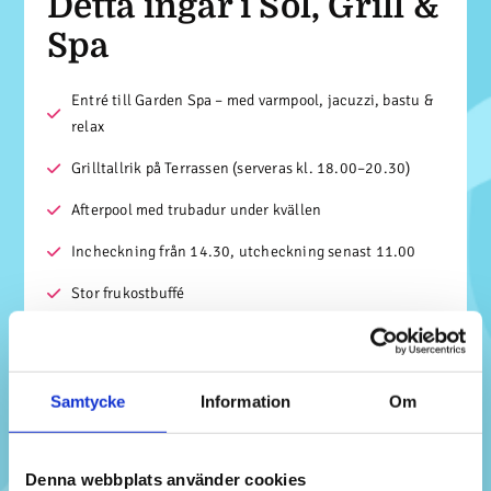
Detta ingår i Sol, Grill &
Spa
Entré till Garden Spa – med varmpool, jacuzzi, bastu &
relax
Grilltallrik på Terrassen (serveras kl. 18.00–20.30)
Afterpool med trubadur under kvällen
Incheckning från 14.30, utcheckning senast 11.00
Stor frukostbuffé
Den där lilla extra
infon du inte vill
Samtycke
Information
Om
missa
Denna webbplats använder cookies
Varmpool inomhus (34 grader), ångbastu,