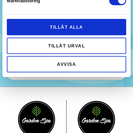
Marknadsföring
från hotellet
Prisexempel:
TILLÅT ALLA
2 Vuxna
3 280:-
TILLÅT URVAL
AVVISA
BOKA PAKET