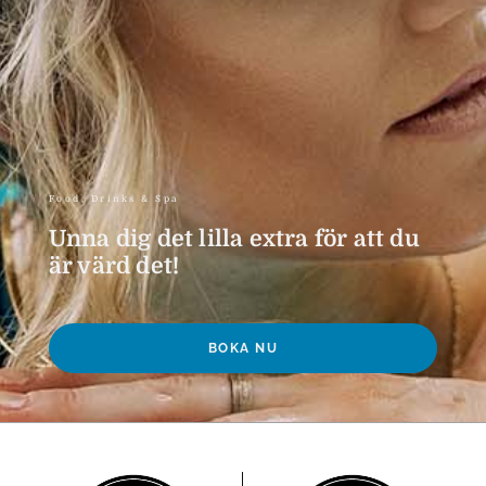
Food, Drinks & Spa
Unna dig det lilla extra för att du
är värd det!
BOKA NU