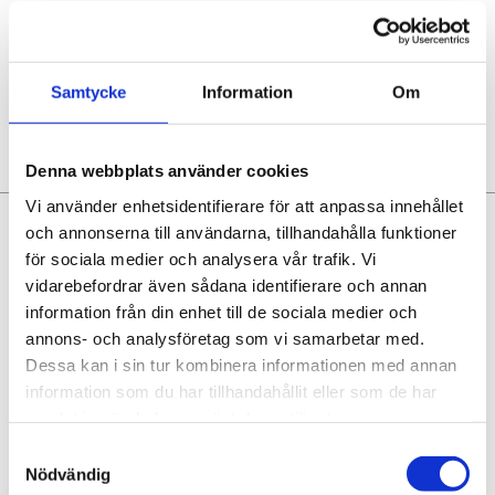
beslut, umgås, bada och njuta i vårt Spa.
Våra evenemang
Samtycke
Information
Om
Denna webbplats använder cookies
Vi använder enhetsidentifierare för att anpassa innehållet
och annonserna till användarna, tillhandahålla funktioner
för sociala medier och analysera vår trafik. Vi
vidarebefordrar även sådana identifierare och annan
information från din enhet till de sociala medier och
annons- och analysföretag som vi samarbetar med.
Dessa kan i sin tur kombinera informationen med annan
information som du har tillhandahållit eller som de har
samlat in när du har använt deras tjänster.
Garden spa för
Garden spa för
vuxna
barn
Samtyckesval
Nödvändig