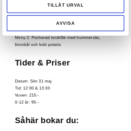
prinsesstårta och gott kaffe eller thé till dessert. Barn
TILLÅT URVAL
äter samma meny men till ett lägre pris.
Meny 1: Marinerad kalvrostbiff med grön sparris,
AVVISA
rödvinssky och potatisgratäng
Meny 2: Pocherad torskfilé med hummersås,
blomkål och kokt potatis
Tider & Priser
Datum: Sön 31 maj
Tid: 12:00 & 13:30
Vuxen: 215:-
0-12 år: 95:-
Såhär bokar du: