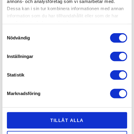
annons- och analysföretag som vi samarbetar med.
Dessa kan i sin tur kombinera informationen med annan
information som du har tillhandahållit eller som de har
samlat in när du har använt deras tjänster.
Samtyckesval
Nödvändig
Inställningar
Statistik
Välkommen på Mors
Dag-lunch 31 maj
Marknadsföring
Fira mamma den 31 maj med en god lunch på
TILLÅT ALLA
Brunnsrestaurangen! På buffé väljer ni mellan två
huvudrätter och sedan väntar en ljuvlig bit