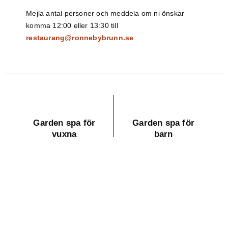
Mejla antal personer och meddela om ni önskar
komma 12:00 eller 13:30 till
restaurang@ronnebybrunn.se
Garden spa för
Garden spa för
vuxna
barn
Sommar för vuxna
Sommar för barn