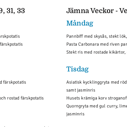
, 31, 33
Jämna Veckor - Ve
Måndag
rskpotatis
Pannbiff med skysås, stekt lök,
färskpotatis
Pasta Carbonara med riven p
Stekt ris med rostade kikärtor
Tisdag
 färskpotatis
Asiatisk kycklinggryta med rö
samt jasminris
ch rostad färskpotatis
Husets krämiga korv stroganof
Quorngryta med gul curry, li
jasminris