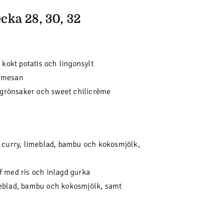
cka 28, 30, 32
 kokt potatis och lingonsylt
armesan
, grönsaker och sweet chilicrème
d curry, limeblad, bambu och kokosmjölk,
f med ris och inlagd gurka
meblad, bambu och kokosmjölk, samt