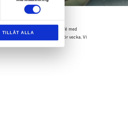
vi en god och vällagad lunchbuffé med
TILLÅT ALLA
ierad matsedel som byts vecka för vecka. Vi
kt alternativ.