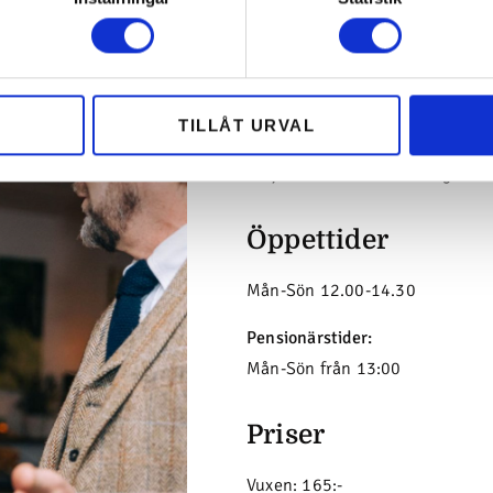
Här på Ronneby Brunn serverar 
TILLÅT URVAL
salladsbord och bröd med en var
erbjuder även alltid ett vegetaris
Öppettider
Mån-Sön 12.00-14.30
Pensionärstider:
Mån-Sön från 13:00
Priser
Vuxen: 165:-