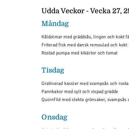
Udda Veckor - Vecka 27, 29
Måndag
Kåldolmar med gräddsås, lingon och kokt fä
Friterad fisk med dansk remoulad och kokt 
Rostad pumpa med kikärtor och tomat
Tisdag
Gratinerad kassler med svampsås och rostad
Pannkakor med sylt och vispad grädde
Quornfilé med stekta grönsaker, svampsås o
Onsdag