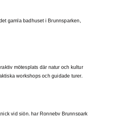
 det gamla badhuset i Brunnsparken,
aktiv mötesplats där natur och kultur
aktiska workshops och guidade turer.
knick vid sjön, har Ronneby Brunnspark
inns ett utegym med allt du behöver för ett