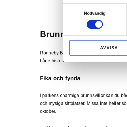
Samtyckesval
Nödvändig
Brunnsparken
AVVISA
Ronneby Brunnspark, belägen i den charmiga
både historia och ett flertal aktiviteter.
Fika och fynda
I parkens charmiga brunnsvillor kan du b
och mysiga sittplatser. Missa inte heller 
oktober.