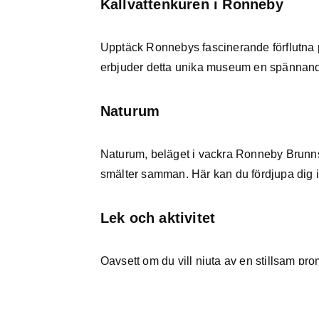
Kallvattenkuren i Ronneby
Upptäck Ronnebys fascinerande förflutna 
erbjuder detta unika museum en spännande
Naturum
Naturum, beläget i vackra Ronneby Brunnspa
smälter samman. Här kan du fördjupa dig 
Lek och aktivitet
Oavsett om du vill njuta av en stillsam p
något för alla. För de yngre finns en spänna
träningspass i naturen.