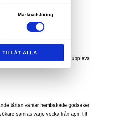
Marknadsföring
TILLÅT ALLA
baka till 1700-talet. Här kan du uppleva
Mandeltårtan väntar hembakade godsaker
kare samlas varje vecka från april till