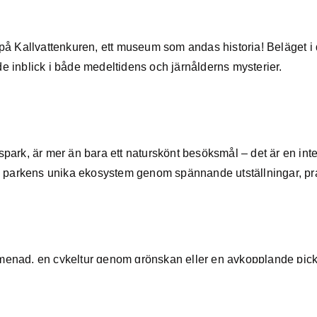
på Kallvattenkuren, ett museum som andas historia! Beläget i
 inblick i både medeltidens och järnålderns mysterier.
rk, är mer än bara ett naturskönt besöksmål – det är en inter
i parkens unika ekosystem genom spännande utställningar, pr
romenad, en cykeltur genom grönskan eller en avkopplande pic
nde lekplats att utforska, och för den som vill hålla sig aktiv f