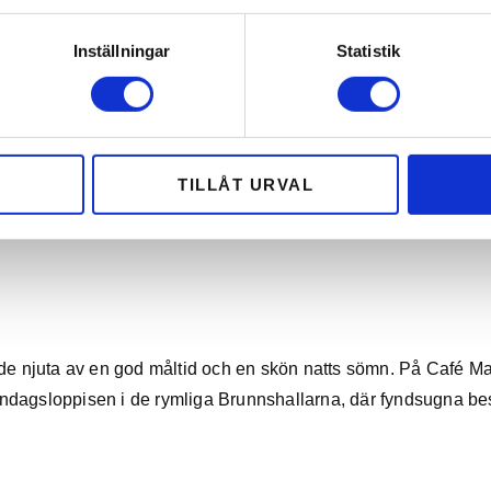
Inställningar
Statistik
TILLÅT URVAL
 staden Ronneby, bär på en rik historia som sträcker sig till
åde njuta av en god måltid och en skön natts sömn. På Café 
söndagsloppisen i de rymliga Brunnshallarna, där fyndsugna besö